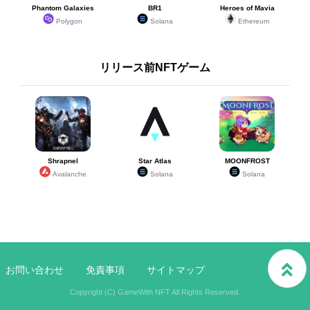
Phantom Galaxies
BR1
Heroes of Mavia
Polygon
Solana
Ethereum
リリース前NFTゲーム
Shrapnel
Star Atlas
MOONFROST
Avalanche
Solana
Solana
お問い合わせ
免責事項
サイトマップ
Copyright (C) GameWith NFT All Rights Reserved.