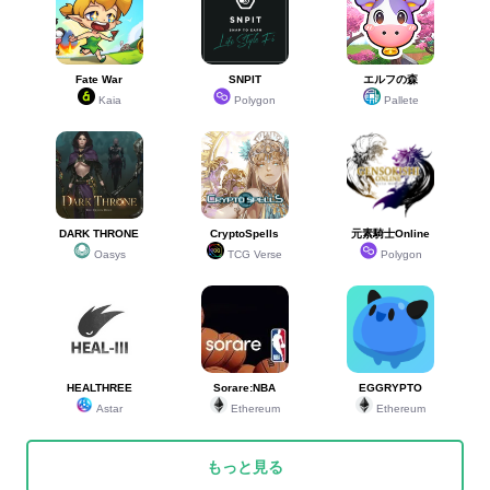
Fate War
SNPIT
エルフの森
Kaia
Polygon
Pallete
DARK THRONE
CryptoSpells
元素騎士Online
Oasys
TCG Verse
Polygon
HEALTHREE
Sorare:NBA
EGGRYPTO
Astar
Ethereum
Ethereum
もっと見る