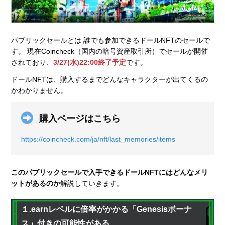
パブリックセールとは 誰でも参加できるドールNFTのセールで
す。 現在Coincheck（国内の暗号資産取引所）でセールが開催
されており、
3/27(水)22:00終了予定
です。
ドールNFTは、購入するまでどんなキャラクターが出てくるの
かわかりません。
購入ページはこちら
https://coincheck.com/ja/nft/last_memories/items
このパブリックセールで入手できるドールNFTにはどんなメリ
ットがあるのか
解説していきます。
１.earnレベルに倍率がかかる「Genesisボーナ
ス」付きの可能性がある