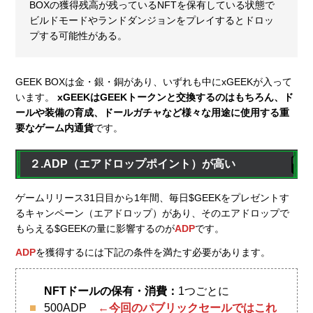
BOXの獲得残高が残っているNFTを保有している状態で
ビルドモードやランドダンジョンをプレイするとドロッ
プする可能性がある。
GEEK BOXは金・銀・銅があり、いずれも中にxGEEKが入って
います。
xGEEKはGEEKトークンと交換するのはもちろん、ド
ールや装備の育成、ドールガチャなど様々な用途に使用する重
要なゲーム内通貨
です。
２.ADP（エアドロップポイント）が高い
ゲームリリース31日目から1年間、毎日$GEEKをプレゼントす
るキャンペーン（エアドロップ）があり、そのエアドロップで
もらえる$GEEKの量に影響するのが
ADP
です。
ADP
を獲得するには下記の条件を満たす必要があります。
NFTドールの保有・消費：
1つごとに
500ADP
←今回のパブリックセールではこれ