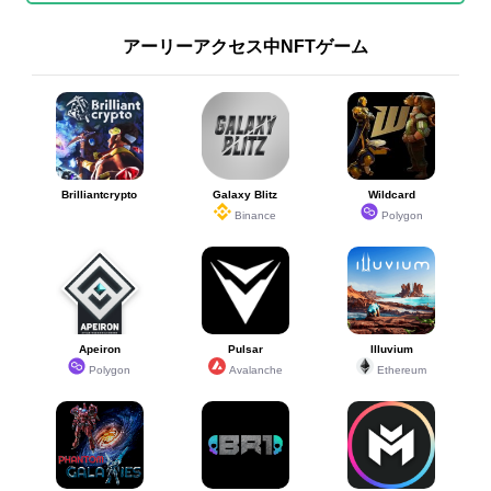
アーリーアクセス中NFTゲーム
Brilliantcrypto
Galaxy Blitz
Wildcard
Binance
Polygon
Apeiron
Pulsar
Illuvium
Polygon
Avalanche
Ethereum