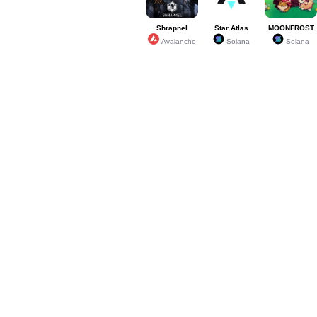
Shrapnel
Star Atlas
MOONFROST
Avalanche
Solana
Solana