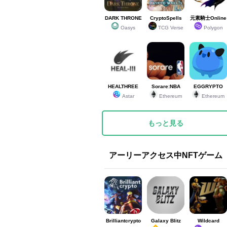
DARK THRONE
CryptoSpells
元素騎士Online
Oasys
TCG Verse
Polygon
HEALTHREE
Sorare:NBA
EGGRYPTO
Astar
Ethereum
Ethereum
もっと見る
アーリーアクセス中NFTゲーム
Brilliantcrypto
Galaxy Blitz
Wildcard