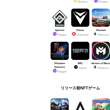
Binance
Polygon
Apeiron
Pulsar
Illuvium
Polygon
Avalanche
Ethereum
Phantom
BR1
Heroes of Mavi
Galaxies
Solana
Ethereum
Polygon
リリース前NFTゲーム