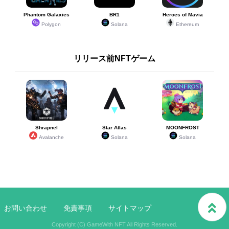
Phantom Galaxies
BR1
Heroes of Mavia
Polygon
Solana
Ethereum
リリース前NFTゲーム
Shrapnel
Star Atlas
MOONFROST
Avalanche
Solana
Solana
お問い合わせ
免責事項
サイトマップ
Copyright (C) GameWith NFT All Rights Reserved.