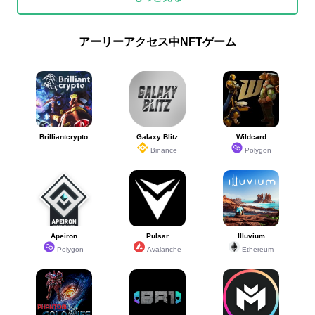
アーリーアクセス中NFTゲーム
Brilliantcrypto
Galaxy Blitz
Wildcard
Binance
Polygon
Apeiron
Pulsar
Illuvium
Polygon
Avalanche
Ethereum