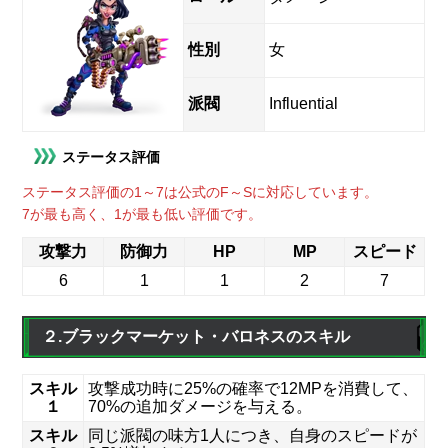
性別
女
派閥
Influential
ステータス評価
ステータス評価の1～7は公式のF～Sに対応しています。
7が最も高く、1が最も低い評価です。
攻撃力
防御力
HP
MP
スピード
6
1
1
2
7
２.ブラックマーケット・バロネスのスキル
スキル
攻撃成功時に25%の確率で12MPを消費して、
１
70%の追加ダメージを与える。
スキル
同じ派閥の味方1人につき、自身のスピードが