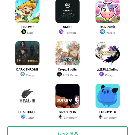
Fate War
SNPIT
エルフの森
Kaia
Polygon
Pallete
DARK THRONE
CryptoSpells
元素騎士Online
Oasys
TCG Verse
Polygon
HEALTHREE
Sorare:NBA
EGGRYPTO
Astar
Ethereum
Ethereum
もっと見る