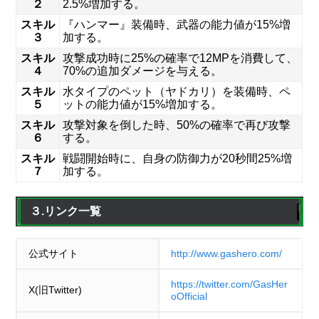
２
2.5%増加する。
スキル
『ハンマー』装備時、武器の能力値が15%増
３
加する。
スキル
攻撃成功時に25%の確率で12MPを消費して、
４
70%の追加ダメージを与える。
スキル
水タイプのペット（ヤドカリ）を装備時、ペ
５
ットの能力値が15%増加する。
スキル
攻撃対象を倒した時、50%の確率で再び攻撃
６
する。
スキル
戦闘開始時に、自身の防御力が20秒間25%増
７
加する。
３.リンク一覧
公式サイト
http://www.gashero.com/
https://twitter.com/GasHer
X(旧Twitter)
oOfficial