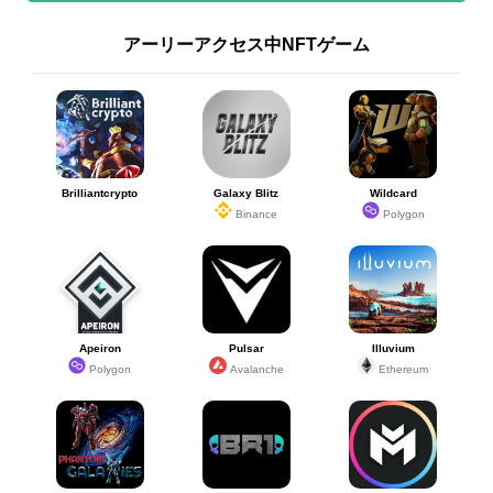
アーリーアクセス中NFTゲーム
Brilliantcrypto
Galaxy Blitz
Wildcard
Binance
Polygon
Apeiron
Pulsar
Illuvium
Polygon
Avalanche
Ethereum