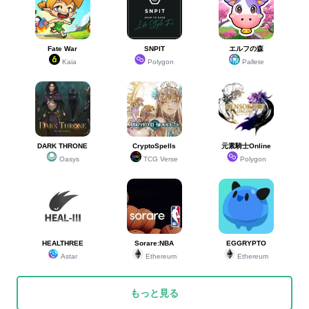
Fate War
SNPIT
エルフの森
Kaia
Polygon
Pallete
DARK THRONE
CryptoSpells
元素騎士Online
Oasys
TCG Verse
Polygon
HEALTHREE
Sorare:NBA
EGGRYPTO
Astar
Ethereum
Ethereum
もっと見る