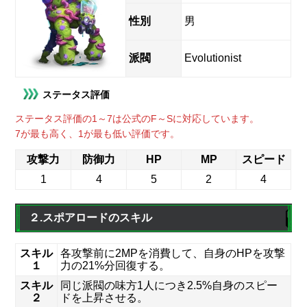
性別
男
派閥
Evolutionist
ステータス評価
ステータス評価の1～7は公式のF～Sに対応しています。
7が最も高く、1が最も低い評価です。
攻撃力
防御力
HP
MP
スピード
1
4
5
2
4
２.スポアロードのスキル
スキル
各攻撃前に2MPを消費して、自身のHPを攻撃
１
力の21%分回復する。
スキル
同じ派閥の味方1人につき2.5%自身のスピー
２
ドを上昇させる。