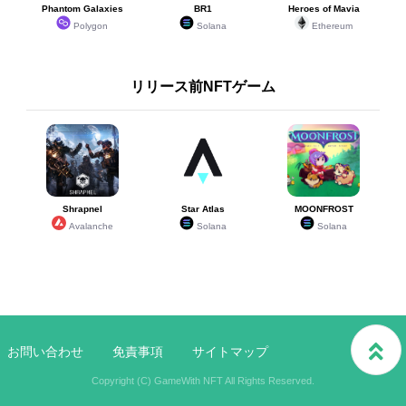
Phantom Galaxies
BR1
Heroes of Mavia
Polygon
Solana
Ethereum
リリース前NFTゲーム
Shrapnel
Star Atlas
MOONFROST
Avalanche
Solana
Solana
お問い合わせ
免責事項
サイトマップ
Copyright (C) GameWith NFT All Rights Reserved.