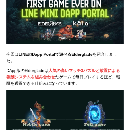
今回は
LINEのDapp Portalで遊べるElderglade
を紹介しまし
た。
DApp版のEldergladeは
人気の高いマッチ3パズルと放置による
報酬システムを組み合わせ
たゲームで毎日プレイするほど、報
酬を獲得できる仕組みになっています。