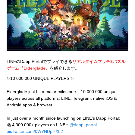
LINEのDapp Portalでプレイできる
リアルタイムマッチ3パズル
ゲーム『Elderglade』
を紹介します。
✨10 000 000 UNIQUE PLAYERS ✨
Elderglade just hit a major milestone – 10 000 000 unique
players across all platforms: LINE, Telegram, native iOS &
Android apps & browser!
In just over a month since launching on LINE’s Dapp Portal:
🚀 4 000 000+ players on LINE’s
@dapp_portal
…
pic.twitter.com/0WYNDpHXL2