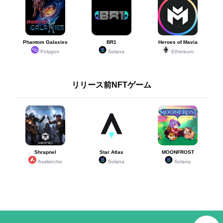
Phantom Galaxies
BR1
Heroes of Mavia
Polygon
Solana
Ethereum
リリース前NFTゲーム
Shrapnel
Star Atlas
MOONFROST
Avalanche
Solana
Solana