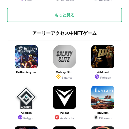
もっと見る
アーリーアクセス中NFTゲーム
Brilliantcrypto
Galaxy Blitz
Wildcard
Binance
Polygon
Apeiron
Pulsar
Illuvium
Polygon
Avalanche
Ethereum