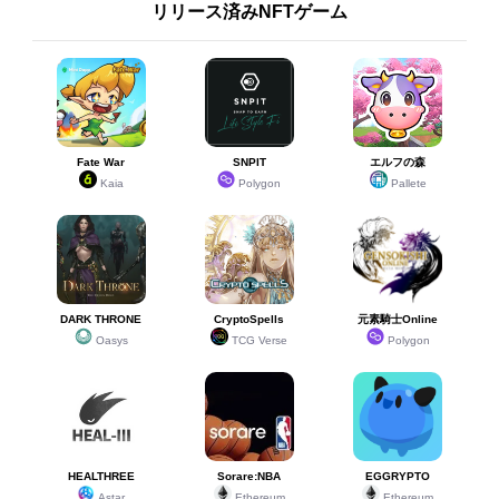
リリース済みNFTゲーム
Fate War
SNPIT
エルフの森
Kaia
Polygon
Pallete
DARK THRONE
CryptoSpells
元素騎士Online
Oasys
TCG Verse
Polygon
HEALTHREE
Sorare:NBA
EGGRYPTO
Astar
Ethereum
Ethereum