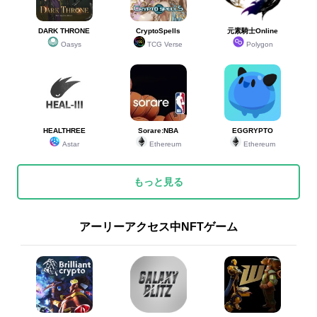
DARK THRONE
CryptoSpells
元素騎士Online
Oasys
TCG Verse
Polygon
HEALTHREE
Sorare:NBA
EGGRYPTO
Astar
Ethereum
Ethereum
もっと見る
アーリーアクセス中NFTゲーム