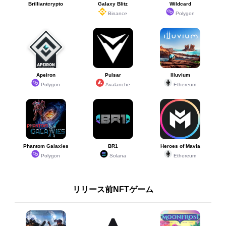
Brilliantcrypto
Galaxy Blitz
Wildcard
Binance
Polygon
Apeiron
Pulsar
Illuvium
Polygon
Avalanche
Ethereum
Phantom Galaxies
BR1
Heroes of Mavia
Polygon
Solana
Ethereum
リリース前NFTゲーム